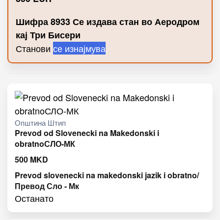
Шифра 8933 Се издава стан во Аеродром
кај Три Бисери
Станови
се изнајмува
Општина Штип
Prevod od Slovenecki na Makedonski i
obratnoСЛО-МК
500
MKD
Prevod slovenecki na makedonski jazik i obratno/
Превод Сло - Мк
Останато