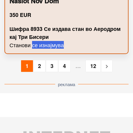
Nasiot Nov Dom
350
EUR
Шифра 8933 Се издава стан во Аеродром
кај Три Бисери
Станови
се изнајмува
1
2
3
4
…
12
реклама