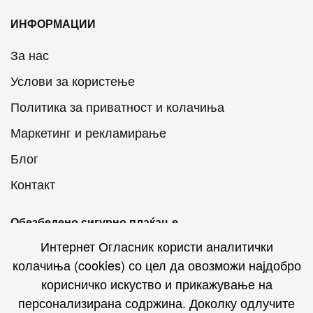
ИНФОРМАЦИИ
За нас
Услови за користење
Политика за приватност и колачиња
Маркетинг и рекламирање
Блог
Контакт
Обезбедено сигурно плаќање
Интернет Огласник користи аналитички
колачиња (cookies) со цел да овозможи најдобро
корисничко искуство и прикажување на
персонализирана содржина. Доколку одлучите
Интернет Огласник на социјалните мрежи