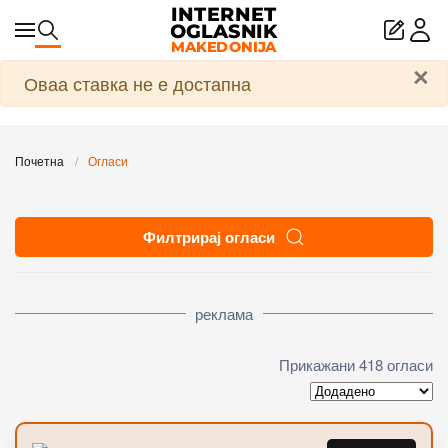
Skip to main content
×
Предупредување
Оваа ставка не е достапна
Почетна
Огласи
Филтрирај огласи
реклама
Прикажани 418 огласи