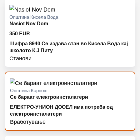
Општина Кисела Вода
Nasiot Nov Dom
350
EUR
Шифра 8940 Се издава стан во Кисела Вода кај
школото К.Ј Питу
Станови
Општина Карпош
Се бараат електроинсталатери
ЕЛЕКТРО-УНИОН ДООЕЛ има потреба од
електроинсталатери
Вработување