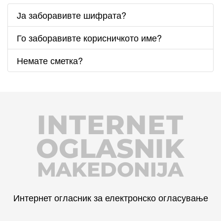
Ја заборавивте шифрата?
Го заборавивте корисничкото име?
Немате сметка?
INTERNET
OGLASNIK
MAKEDONIJA
Интернет огласник за електронско огласување