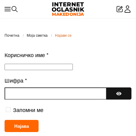
Skip to main content
Почетна
Моја сметка
Најави се
Корисничко име
*
Шифра
*
Покажи
Запомни ме
Најава