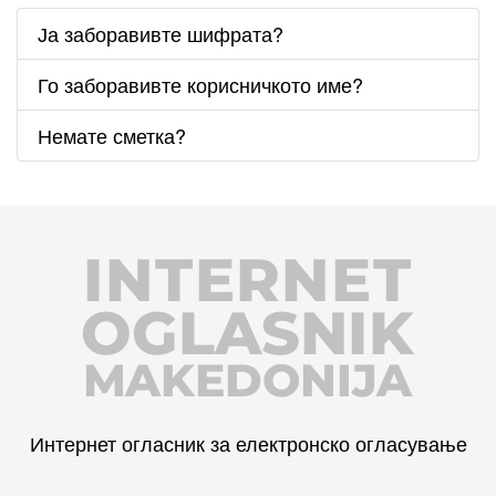
Ја заборавивте шифрата?
Го заборавивте корисничкото име?
Немате сметка?
INTERNET
OGLASNIK
MAKEDONIJA
Интернет огласник за електронско огласување