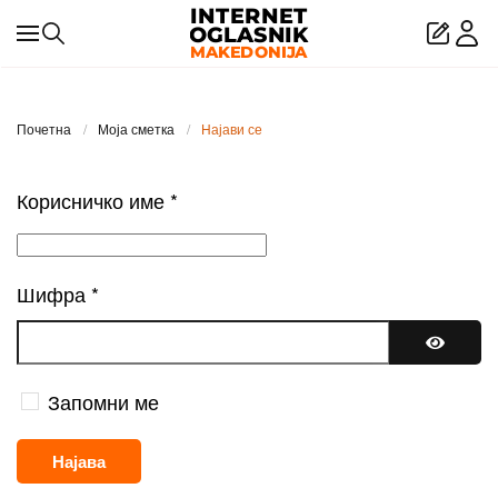
Skip to main content
Почетна
Моја сметка
Најави се
Корисничко име
*
Шифра
*
Покажи
Запомни ме
Најава