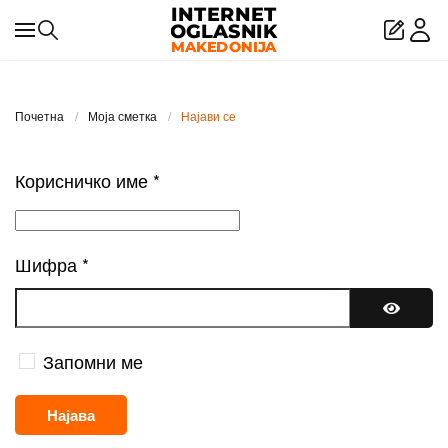
Skip to main content
Почетна
Моја сметка
Најави се
Корисничко име
*
Шифра
*
Покажи
Запомни ме
Најава