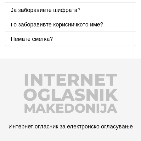
Ја заборавивте шифрата?
Го заборавивте корисничкото име?
Немате сметка?
INTERNET
OGLASNIK
MAKEDONIJA
Интернет огласник за електронско огласување