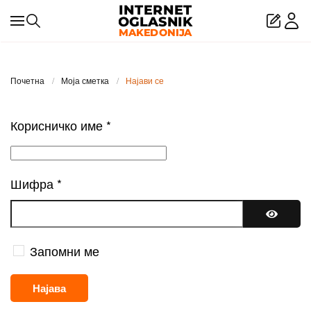
Skip to main content
Почетна
Моја сметка
Најави се
Корисничко име
*
Шифра
*
Покажи
Запомни ме
Најава