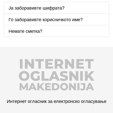
Ја заборавивте шифрата?
Го заборавивте корисничкото име?
Немате сметка?
INTERNET
OGLASNIK
MAKEDONIJA
Интернет огласник за електронско огласување