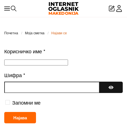
Skip to main content
Почетна
Моја сметка
Најави се
Корисничко име
*
Шифра
*
Покажи
Запомни ме
Најава