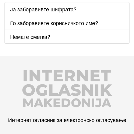
Ја заборавивте шифрата?
Го заборавивте корисничкото име?
Немате сметка?
INTERNET
OGLASNIK
MAKEDONIJA
Интернет огласник за електронско огласување