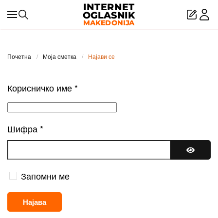
Skip to main content
Почетна
Моја сметка
Најави се
Корисничко име
*
Шифра
*
Покажи
Запомни ме
Најава