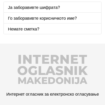
Ја заборавивте шифрата?
Го заборавивте корисничкото име?
Немате сметка?
INTERNET
OGLASNIK
MAKEDONIJA
Интернет огласник за електронско огласување