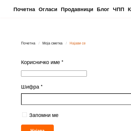
Почетна
Огласи
Продавници
Блог
ЧПП
К
Skip to main content
Почетна
Моја сметка
Најави се
Корисничко име
*
Шифра
*
Запомни ме
Најава