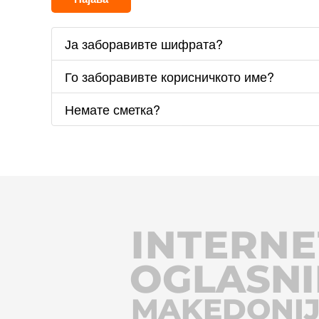
Ја заборавивте шифрата?
Го заборавивте корисничкото име?
Немате сметка?
INTERNE
OGLASNI
MAKEDONI