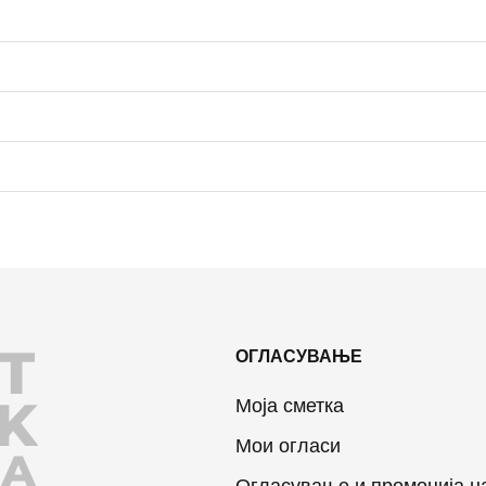
T
ОГЛАСУВАЊЕ
K
Моја сметка
Мои огласи
JA
Огласување и промоција н