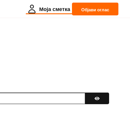
Моја сметка
Објави оглас
Покажи лозинк