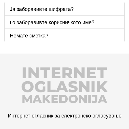
Ја заборавивте шифрата?
Го заборавивте корисничкото име?
Немате сметка?
INTERNET
OGLASNIK
MAKEDONIJA
Интернет огласник за електронско огласување