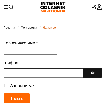
Skip to main content
Почетна
Моја сметка
Најави се
Корисничко име
*
Шифра
*
Покажи
Запомни ме
Најава