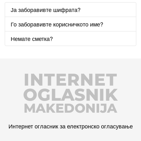
Ја заборавивте шифрата?
Го заборавивте корисничкото име?
Немате сметка?
INTERNET
OGLASNIK
MAKEDONIJA
Интернет огласник за електронско огласување