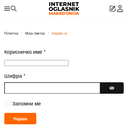
Skip to main content
Почетна
Моја сметка
Најави се
Корисничко име
*
Шифра
*
Покажи
Запомни ме
Најава