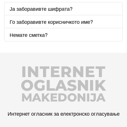
Ја заборавивте шифрата?
Го заборавивте корисничкото име?
Немате сметка?
INTERNET
OGLASNIK
MAKEDONIJA
Интернет огласник за електронско огласување