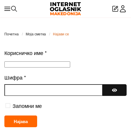
Skip to main content
Почетна
Моја сметка
Најави се
Корисничко име
*
Шифра
*
Покажи
Запомни ме
Најава