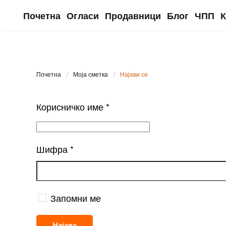
Почетна
Огласи
Продавници
Блог
ЧПП
К
Skip to main content
Почетна
Моја сметка
Најави се
Корисничко име
*
Шифра
*
Запомни ме
Најава