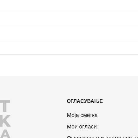
T
ОГЛАСУВАЊЕ
K
Моја сметка
Мои огласи
JA
Огласување и промоција н