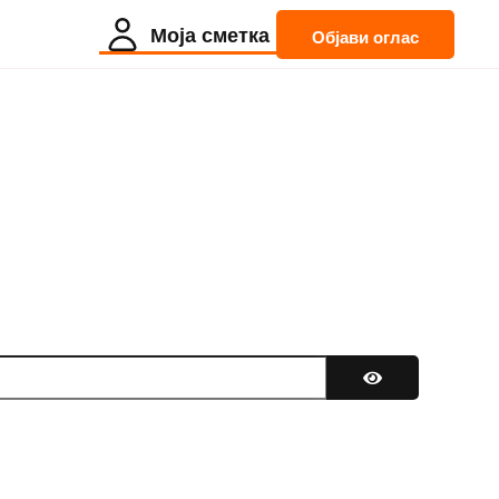
Моја сметка
Објави оглас
Покажи лозинк