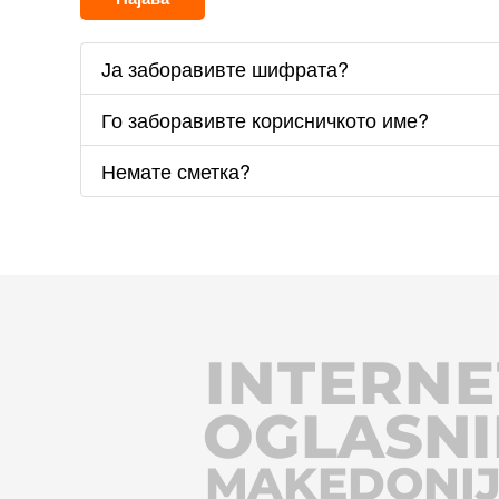
Ја заборавивте шифрата?
Го заборавивте корисничкото име?
Немате сметка?
INTERNE
OGLASNI
MAKEDONI