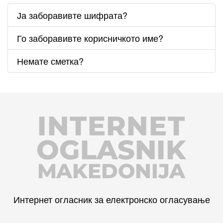
Ја заборавивте шифрата?
Го заборавивте корисничкото име?
Немате сметка?
INTERNET
OGLASNIK
MAKEDONIJA
Интернет огласник за електронско огласување