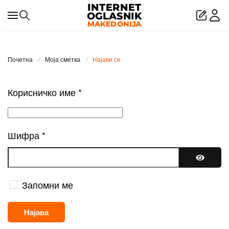
Skip to main content
Почетна
Моја сметка
Најави се
Корисничко име
*
Шифра
*
Покажи
Запомни ме
Најава