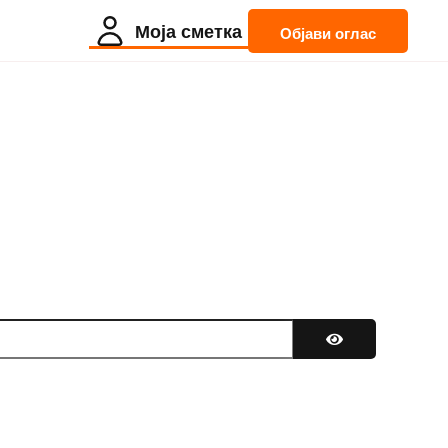
Моја сметка
Објави оглас
Покажи лозинк