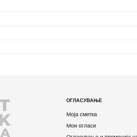
T
ОГЛАСУВАЊЕ
K
Моја сметка
Мои огласи
JA
Огласување и промоција н