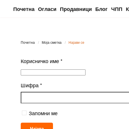
Почетна
Огласи
Продавници
Блог
ЧПП
К
Skip to main content
Почетна
Моја сметка
Најави се
Корисничко име
*
Шифра
*
Запомни ме
Најава