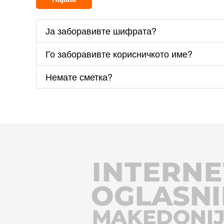
Ја заборавивте шифрата?
Го заборавивте корисничкото име?
Немате сметка?
INTERNE
OGLASNI
MAKEDONI