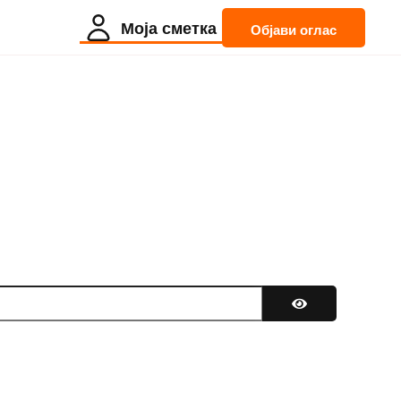
Моја сметка
Објави оглас
Покажи лозинк