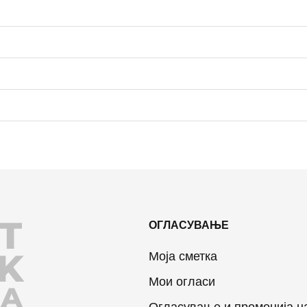
T
ОГЛАСУВАЊЕ
K
Моја сметка
Мои огласи
JA
Огласување и промоција н