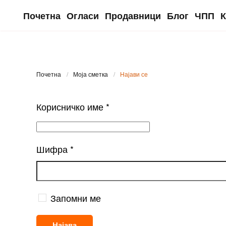
Почетна
Огласи
Продавници
Блог
ЧПП
К
Skip to main content
Почетна
Моја сметка
Најави се
Корисничко име
*
Шифра
*
Запомни ме
Најава