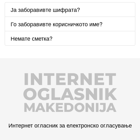
Ја заборавивте шифрата?
Го заборавивте корисничкото име?
Немате сметка?
INTERNET
OGLASNIK
MAKEDONIJA
Интернет огласник за електронско огласување