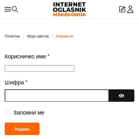
Skip to main content
Почетна
Моја сметка
Најави се
Корисничко име
*
Шифра
*
Покажи
Запомни ме
Најава