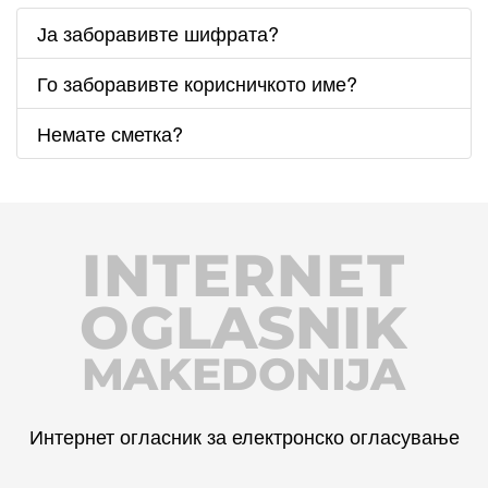
Ја заборавивте шифрата?
Го заборавивте корисничкото име?
Немате сметка?
INTERNET
OGLASNIK
MAKEDONIJA
Интернет огласник за електронско огласување