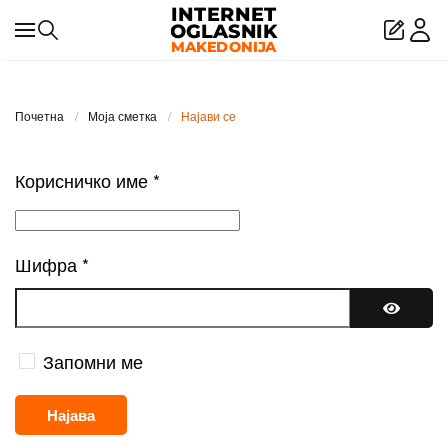
Skip to main content
Почетна
Моја сметка
Најави се
Корисничко име
*
Шифра
*
Покажи
Запомни ме
Најава