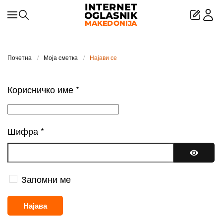
Skip to main content
Почетна
Моја сметка
Најави се
Корисничко име
*
Шифра
*
Покажи
Запомни ме
Најава