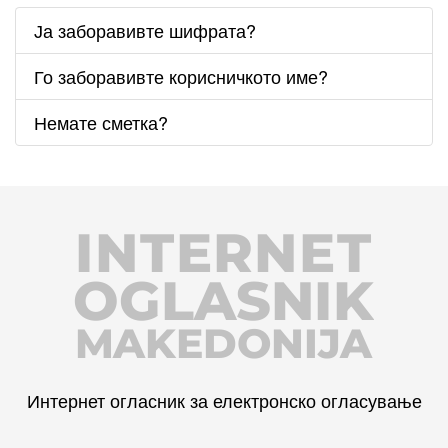
Ја заборавивте шифрата?
Го заборавивте корисничкото име?
Немате сметка?
INTERNET
OGLASNIK
MAKEDONIJA
Интернет огласник за електронско огласување