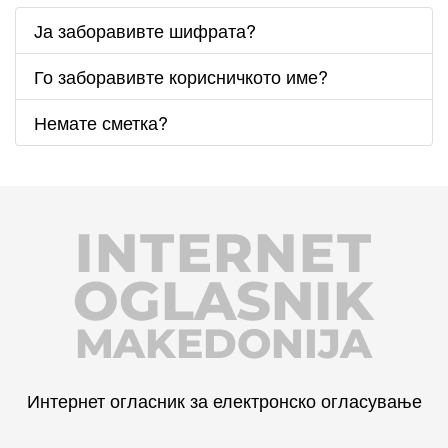
Ја заборавивте шифрата?
Го заборавивте корисничкото име?
Немате сметка?
INTERNET
OGLASNIK
MAKEDONIJA
Интернет огласник за електронско огласување