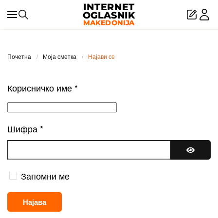
Skip to main content
Почетна
Моја сметка
Најави се
Корисничко име
*
Шифра
*
Покажи
Запомни ме
Најава