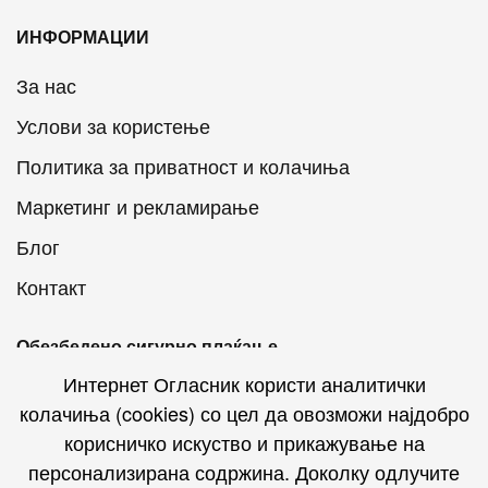
ИНФОРМАЦИИ
За нас
Услови за користење
Политика за приватност и колачиња
Маркетинг и рекламирање
Блог
Контакт
Обезбедено сигурно плаќање
Интернет Огласник користи аналитички
колачиња (cookies) со цел да овозможи најдобро
корисничко искуство и прикажување на
персонализирана содржина. Доколку одлучите
Интернет Огласник на социјалните мрежи