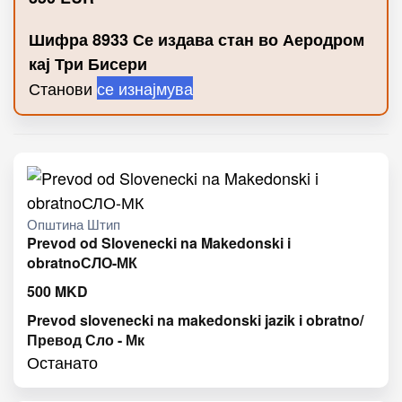
Шифра 8933 Се издава стан во Аеродром
кај Три Бисери
Станови
се изнајмува
Општина Штип
Prevod od Slovenecki na Makedonski i
obratnoСЛО-МК
500
MKD
Prevod slovenecki na makedonski jazik i obratno/
Превод Сло - Мк
Останато