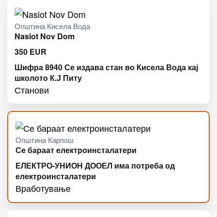
Општина Кисела Вода
Nasiot Nov Dom
350
EUR
Шифра 8940 Се издава стан во Кисела Вода кај
школото К.Ј Питу
Станови
Општина Карпош
Се бараат електроинсталатери
ЕЛЕКТРО-УНИОН ДООЕЛ има потреба од
електроинсталатери
Вработување