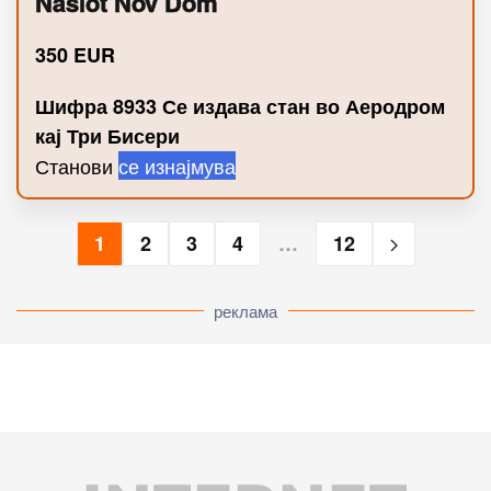
Nasiot Nov Dom
350
EUR
Шифра 8933 Се издава стан во Аеродром
кај Три Бисери
Станови
се изнајмува
1
2
3
4
…
12
реклама