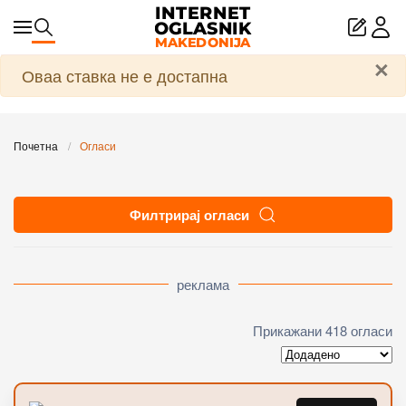
Skip to main content
×
Предупредување
Оваа ставка не е достапна
Почетна
Огласи
Филтрирај огласи
реклама
Прикажани 418 огласи