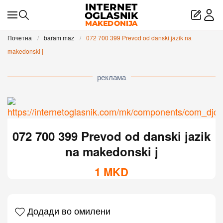
Skip to main content
Почетна
baram maz
072 700 399 Prevod od danski jazik na
makedonski j
реклама
072 700 399 Prevod od danski jazik
na makedonski j
1
MKD
Додади во омилени