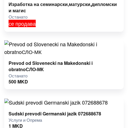
Изработка на семинарски,матурски,дипломски
и магис
Останато
се продава
Prevod od Slovenecki na Makedonski i
obratnoСЛО-МК
Останато
500
MKD
Sudski prevodi Germanski jazik 072688678
Услуги и Опрема
1
MKD