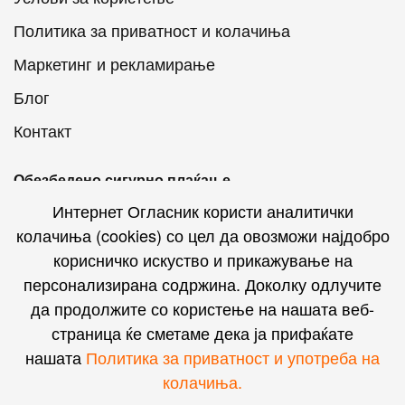
Политика за приватност и колачиња
Маркетинг и рекламирање
Блог
Контакт
Обезбедено сигурно плаќање
Интернет Огласник користи аналитички
колачиња (cookies) со цел да овозможи најдобро
корисничко искуство и прикажување на
персонализирана содржина. Доколку одлучите
Интернет Огласник на социјалните мрежи
да продолжите со користење на нашата веб-
страница ќе сметаме дека ја прифаќате
нашата
Политика за приватност и употреба на
колачиња.