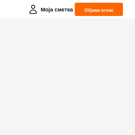
Моја сметка
Објави оглас