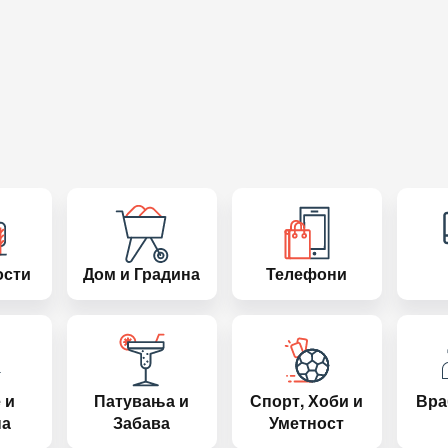
ости
Дом и Градина
Телефони
 и
Патувања и
Спорт, Хоби и
Вра
на
Забава
Уметност