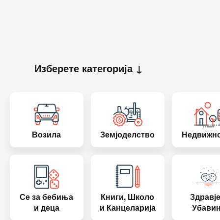
Изберете категорија ↓
Возила
Земјоделство
Недвижн
Се за бебиња
Книги, Школо
Здравје
и деца
и Канцеларија
Убави