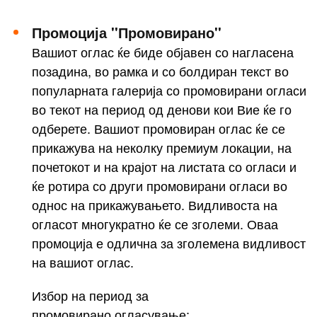
Промоција ''Промовирано''
Вашиот оглас ќе биде објавен со нагласена
позадина, во рамка и со болдиран текст во
популарната галерија со промовирани огласи
во текот на период од денови кои Вие ќе го
одберете. Вашиот промовиран оглас ќе се
прикажува на неколку премиум локации, на
почетокот и на крајот на листата со огласи и
ќе ротира со други промовирани огласи во
однос на прикажувањето. Видливоста на
огласот многукратно ќе се зголеми. Оваа
промоција е одлична за зголемена видливост
на вашиот оглас.
Избор на период за
промовирано огласување: