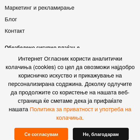
Маркетинг и рекламирање
Блог
Контакт
Обезбедено сигурно плаќање
Интернет Огласник користи аналитички
колачиња (cookies) со цел да овозможи најдобро
корисничко искуство и прикажување на
персонализирана содржина. Доколку одлучите
Интернет Огласник на социјалните мрежи
да продолжите со користење на нашата веб-
страница ќе сметаме дека ја прифаќате
нашата
Политика за приватност и употреба на
колачиња.
© Powered by
Andromeda Analytics
.
Сите права се
Се согласувам
Не, благодарам
задржани