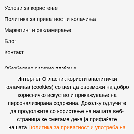
Услови за користење
Политика за приватност и колачиња
Маркетинг и рекламирање
Блог
Контакт
Обезбедено сигурно плаќање
Интернет Огласник користи аналитички
колачиња (cookies) со цел да овозможи најдобро
корисничко искуство и прикажување на
персонализирана содржина. Доколку одлучите
Интернет Огласник на социјалните мрежи
да продолжите со користење на нашата веб-
страница ќе сметаме дека ја прифаќате
нашата
Политика за приватност и употреба на