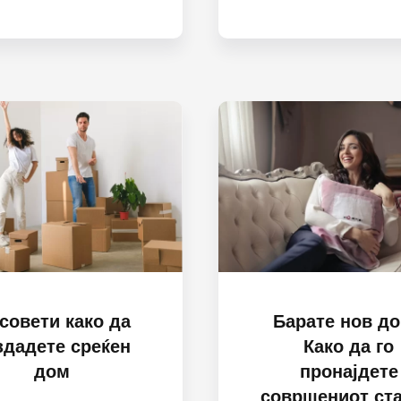
 совети како да
Барате нов д
здадете среќен
Како да го
дом
пронајдете
совршениот ста