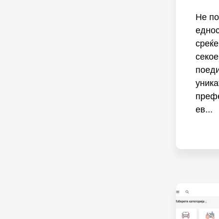
Не по
едно
среќе
секое
поеди
уника
преф
ев...