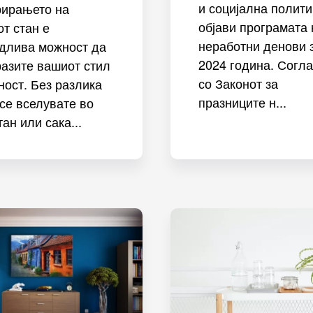
и социјална полити
рирањето на
објави програмата 
т стан е
неработни денови 
длива можност да
2024 година. Согл
разите вашиот стил
со Законот за
ност. Без разлика
празниците н...
се вселувате во
тан или сака...