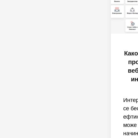
Како
пр
веб
ин
Интер
се бе
ефтин
може
начин