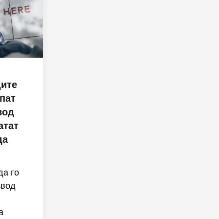
дите
упат
вод
атат
да
да го
звод
а