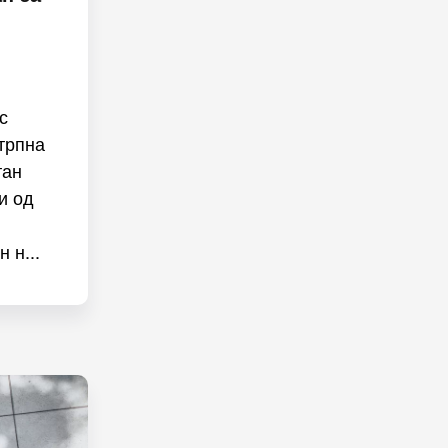
с
трпна
тан
и од
 н...