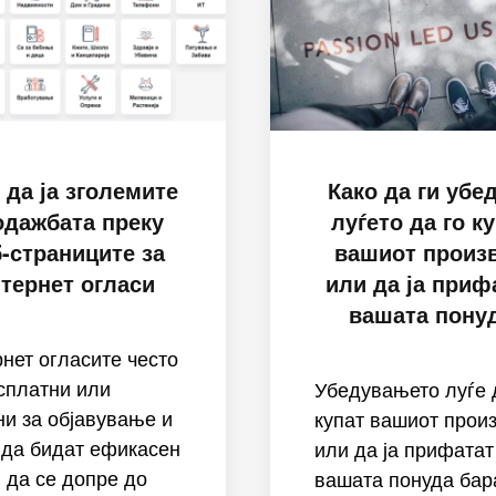
 да ја зголемите
Како да ги убе
одажбата преку
луѓето да го к
-страниците за
вашиот произ
тернет огласи
или да ја приф
вашата пону
нет огласите често
сплатни или
Убедувањето луѓе 
и за објавување и
купат вашиот прои
 да бидат ефикасен
или да ја прифатат
 да се допре до
вашата понуда бар