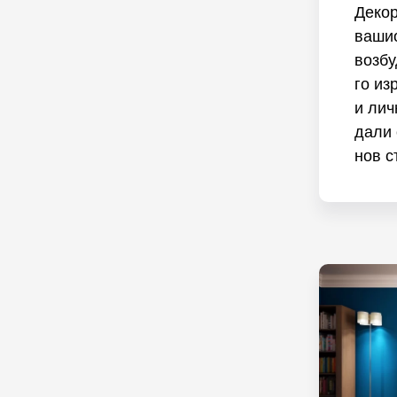
Деко
вашио
возбу
го из
и лич
дали 
нов с