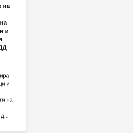
 на
 на
и и
а
ДД
мира
ци и
ги на
д...