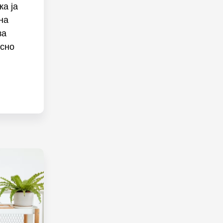
ка ја
на
за
асно