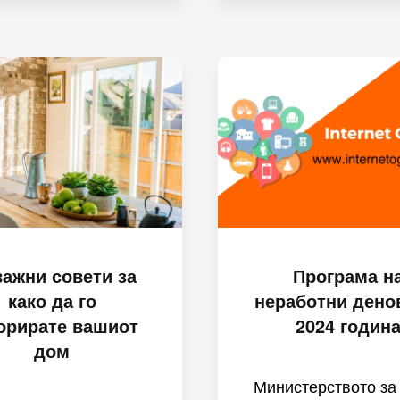
важни совети за
Програма н
како да го
неработни дено
орирате вашиот
2024 годин
дом
Министерството за