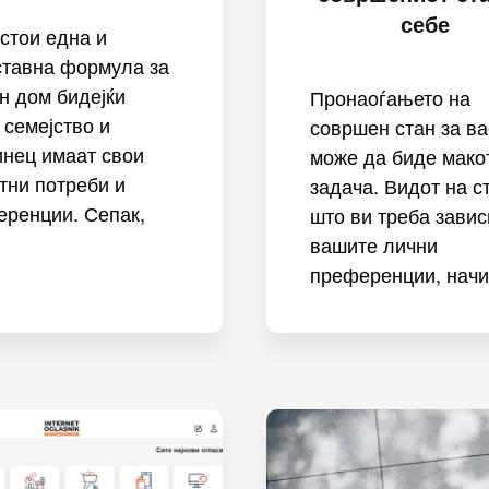
себе
стои една и
ставна формула за
н дом бидејќи
Пронаоѓањето на
 семејство и
совршен стан за ва
нец имаат свои
може да биде мако
тни потреби и
задача. Видот на с
еренции. Сепак,
што ви треба завис
вашите лични
преференции, начин