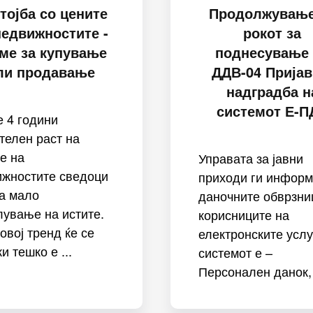
тојба со цените
Продолжување
недвижностите -
рокот за
ме за купување
поднесување
ли продавање
ДДВ-04 Пријав
надградба н
системот Е-П
 4 години
телен раст на
е на
Управата за јавни
ижностите сведоци
приходи ги инфор
а мало
даночните обврзни
ување на истите.
корисниците на
овој тренд ќе се
електронските услу
и тешко е ...
системот е –
Персонален данок, 