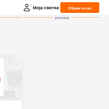
Моја сметка
Објави оглас
реклама