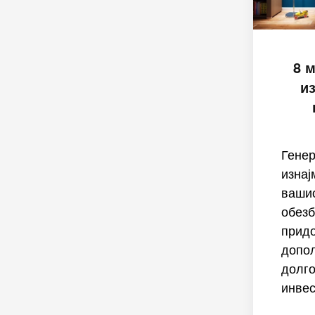
8 
и
Генер
изнај
вашио
обезб
придо
допол
долг
инвес