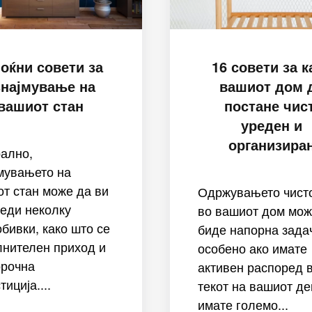
моќни совети за
16 совети за к
знајмување на
вашиот дом 
вашиот стан
постане чист
уреден и
организира
ално,
мувањето на
т стан може да ви
Одржувањето чист
еди неколку
во вашиот дом мож
бивки, како што се
биде напорна зада
нителен приход и
особено ако имате
орочна
активен распоред 
тиција....
текот на вашиот де
имате големо...