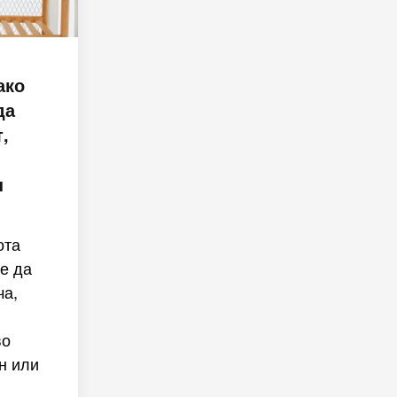
ако
да
,
н
ота
е да
ча,
во
н или