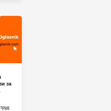
а
ви за
а
 труд