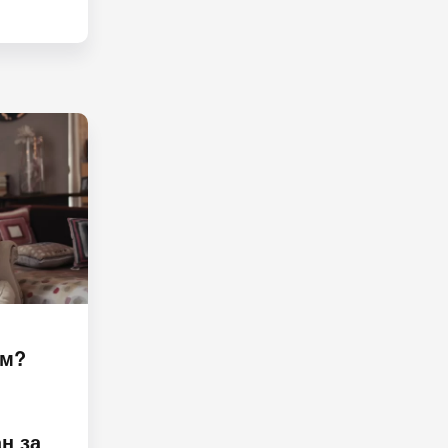
ом?
н за