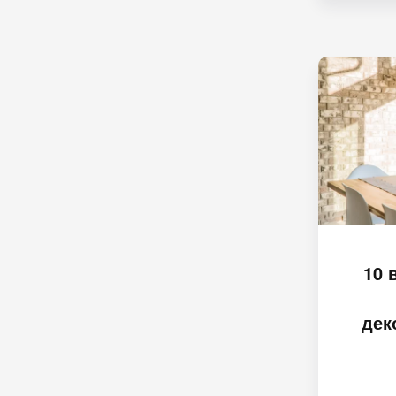
10 
дек