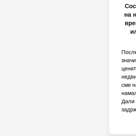
Сос
на 
вре
и
После
значи
ценит
недв
сме н
намал
Дали 
задрж