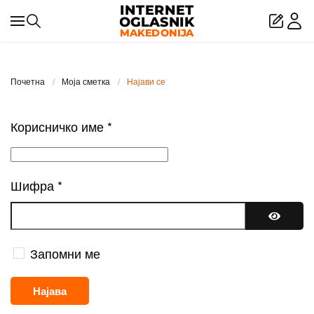
Skip to main content
Почетна
Моја сметка
Најави се
Корисничко име
*
Шифра
*
Покажи
Запомни ме
Најава