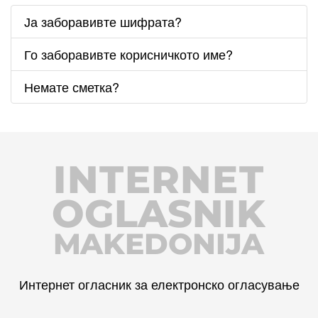
Ја заборавивте шифрата?
Го заборавивте корисничкото име?
Немате сметка?
INTERNET
OGLASNIK
MAKEDONIJA
Интернет огласник за електронско огласување