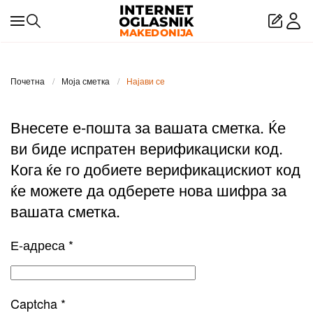
Skip to main content
Почетна
Моја сметка
Најави се
Внесете е-пошта за вашата сметка. Ќе
ви биде испратен верификациски код.
Кога ќе го добиете верификацискиот код
ќе можете да одберете нова шифра за
вашата сметка.
Е-адреса
*
Captcha
*