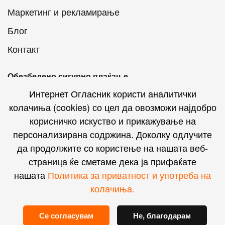
Маркетинг и рекламирање
Блог
Контакт
Обезбедено сигурно плаќање
Интернет Огласник користи аналитички
колачиња (cookies) со цел да овозможи најдобро
корисничко искуство и прикажување на
персонализирана содржина. Доколку одлучите
Интернет Огласник на социјалните мрежи
да продолжите со користење на нашата веб-
страница ќе сметаме дека ја прифаќате
нашата
Политика за приватност и употреба на
колачиња.
© Powered by
Andromeda Analytics
.
Сите права се
Се согласувам
Не, благодарам
задржани