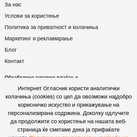
За нас
Услови за користење
Политика за приватност и колачиња
Маркетинг и рекламирање
Блог
Контакт
Обезбедено сигурно плаќање
Интернет Огласник користи аналитички
колачиња (cookies) со цел да овозможи најдобро
корисничко искуство и прикажување на
персонализирана содржина. Доколку одлучите
Интернет Огласник на социјалните мрежи
да продолжите со користење на нашата веб-
страница ќе сметаме дека ја прифаќате