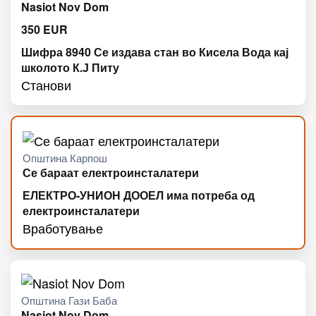
Nasiot Nov Dom
350
EUR
Шифра 8940 Се издава стан во Кисела Вода кај
школото К.Ј Питу
Станови
Општина Карпош
Се бараат електроинсталатери
ЕЛЕКТРО-УНИОН ДООЕЛ има потреба од
електроинсталатери
Вработување
Општина Гази Баба
Nasiot Nov Dom