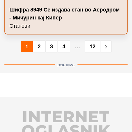
Шифра 8949 Се издава стан во Аеродром
- Мичурин кај Кипер
Станови
1
2
3
4
…
12
реклама
INTERNET
OGLASNIK