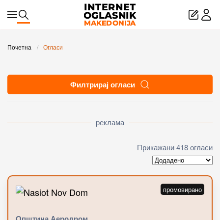
Skip to main content
Почетна
Огласи
Филтрирај огласи
реклама
Прикажани 418 огласи
Општина Аеродром