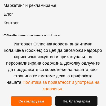
Маркетинг и рекламирање
Блог
Контакт
Обезбедено сигурно плаќање
Интернет Огласник користи аналитички
колачиња (cookies) со цел да овозможи најдобро
корисничко искуство и прикажување на
персонализирана содржина. Доколку одлучите
Интернет Огласник на социјалните мрежи
да продолжите со користење на нашата веб-
страница ќе сметаме дека ја прифаќате
нашата
Политика за приватност и употреба на
колачиња.
© Powered by
Andromeda Analytics
.
Сите права се
Се согласувам
Не, благодарам
задржани