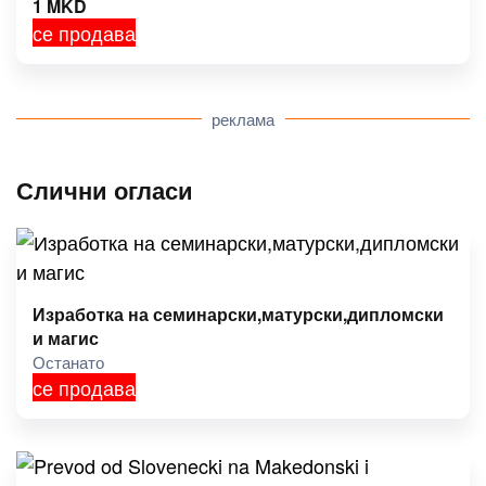
1
MKD
се продава
реклама
Слични огласи
Изработка на семинарски,матурски,дипломски
и магис
Останато
се продава