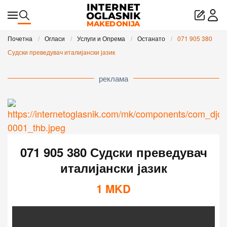
Skip to main content
Почетна
Огласи
Услуги и Опрема
Останато
071 905 380
Судски преведувач италијански јазик
реклама
071 905 380 Судски преведувач
италијански јазик
1
MKD