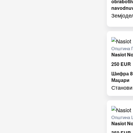
obrabotli
navodnu
Земјоде
Општина Г
Nasiot N
250
EUR
Шифра 89
Маџари
Станови
Општина 
Nasiot N
350
EUR