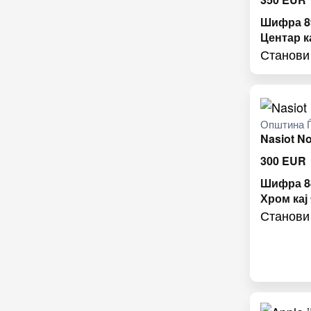
Шифра 89
Центар к
Станови
Општина Ѓ
Nasiot N
300
EUR
Шифра 88
Хром кај
Станови