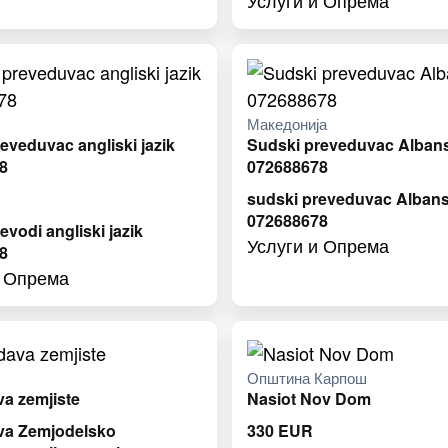
Услуги и Опрема
Македонија
eveduvac angliski jazik
Sudski preveduvac Albans
8
072688678
sudski preveduvac Albansk
072688678
evodi angliski jazik
Услуги и Опрема
8
и Опрема
Општина Карпош
a zemjiste
Nasiot Nov Dom
va Zemjodelsko
330
EUR