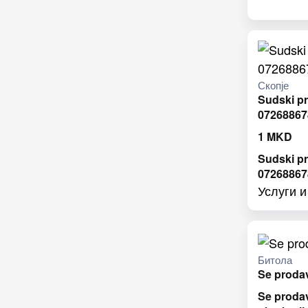
Скопје
Sudski pr
07268867
1
MKD
Sudski pr
07268867
Услуги 
Битола
Se prodav
Se proda