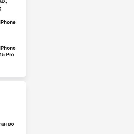
 iPhone
 iPhone
15 Pro
тан во