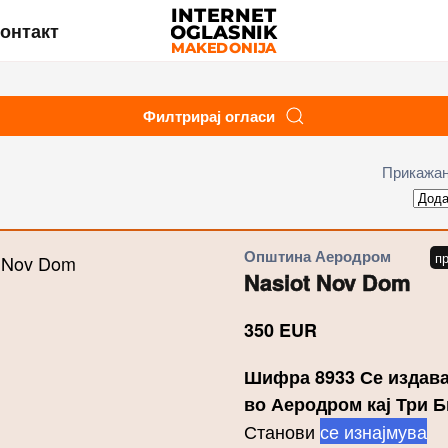
онтакт
Филтрирај огласи
Прикажан
Општина Аеродром
Nasiot Nov Dom
350
EUR
Шифра 8933 Се издава
во Аеродром кај Три 
Станови
се изнајмува