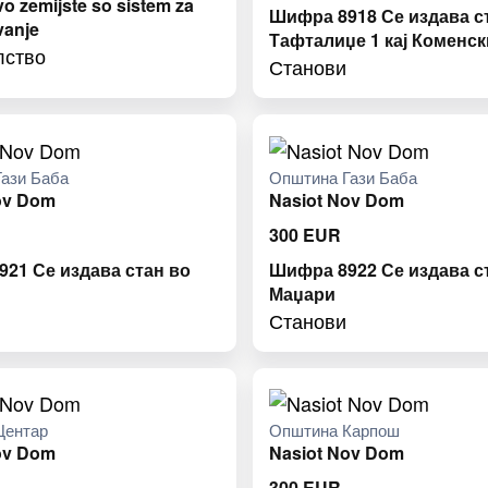
vo zemijste so sistem za
Шифра 8918 Се издава с
vanje
Тафталиџе 1 кај Коменск
лство
Станови
ази Баба
Општина Гази Баба
ov Dom
Nasiot Nov Dom
300
EUR
21 Се издава стан во
Шифра 8922 Се издава с
Маџари
Станови
Центар
Општина Карпош
ov Dom
Nasiot Nov Dom
300
EUR