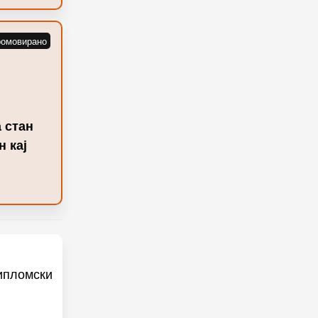
 стан
 кај