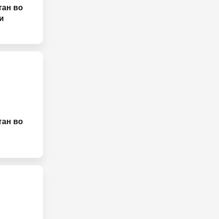
тан во
и
тан во