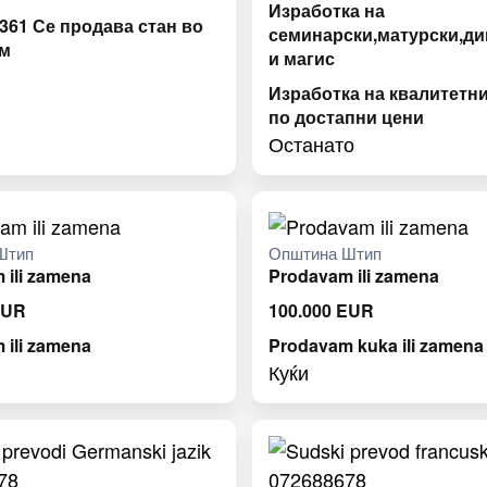
Изработка на
61 Се продава стан во
семинарски,матурски,д
м
и магис
Изработка на квалитетн
по достапни цени
Останато
Штип
Општина Штип
 ili zamena
Prodavam ili zamena
EUR
100.000
EUR
 ili zamena
Prodavam kuka ili zamena 
Куќи