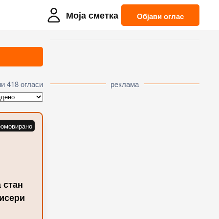
Моја сметка
Објави оглас
и 418 огласи
реклама
 стан
Бисери