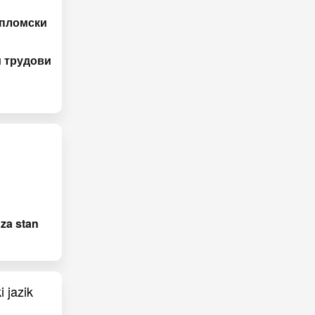
ипломски
и трудови
za stan