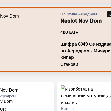
Општина Аеродром
Nasiot Nov Dom
400
EUR
Шифра 8949 Се издава
во Аеродром - Мичурин
Кипер
Станови
Аеродром
ov Dom
Битола
EUR