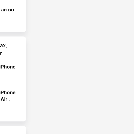
тан во
 iPhone
 iPhone
Air ,