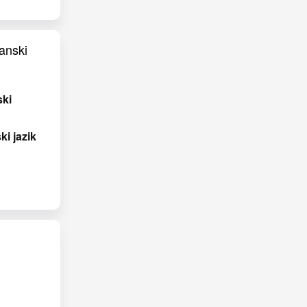
ki
i jazik