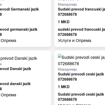
а
Македонија
evodi Germanski jazik
Sudski prevod francuski ja
8
072688678
1
MKD
evod germanski jazik
sudski prevod francuski ja
8
072688678
и Опрема
Услуги и Опрема
а
evod Danski jazik
Македонија
Sudski prevodi ceski jazik
072688678
evod danski jazik
1
MKD
8
Sudski prevodi ceski jazik
и Опрема
072688678