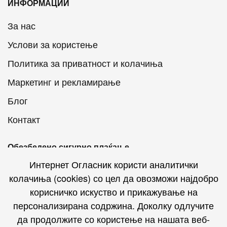
ИНФОРМАЦИИ
За нас
Услови за користење
Политика за приватност и колачиња
Маркетинг и рекламирање
Блог
Контакт
Обезбедено сигурно плаќање
Интернет Огласник користи аналитички
колачиња (cookies) со цел да овозможи најдобро
корисничко искуство и прикажување на
персонализирана содржина. Доколку одлучите
Интернет Огласник на социјалните мрежи
да продолжите со користење на нашата веб-