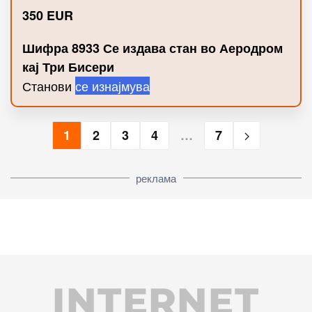
350
EUR
Шифра 8933 Се издава стан во Аеродром
кај Три Бисери
Станови
се изнајмува
1
2
3
4
…
7
реклама
INTERNET