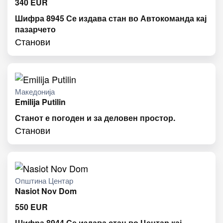
340
EUR
Шифра 8945 Се издава стан во Автокоманда кај
пазарчето
Станови
Македонија
Emilija Putilin
Станот е погоден и за деловен простор.
Станови
Општина Центар
Nasiot Nov Dom
550
EUR
Шифра 8944 Се издава стан во Центар кај