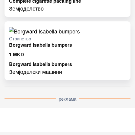
Complete cigarette packing line
Земјоделство
Странство
Borgward Isabella bumpers
1
MKD
Borgward Isabella bumpers
Земјоделски машини
реклама