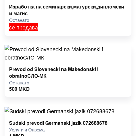
Изработка на семинарски,матурски,дипломски
и магис
Останато
се продава
Prevod od Slovenecki na Makedonski i
obratnoСЛО-МК
Останато
500
MKD
Sudski prevodi Germanski jazik 072688678
Услуги и Опрема
1
MKD