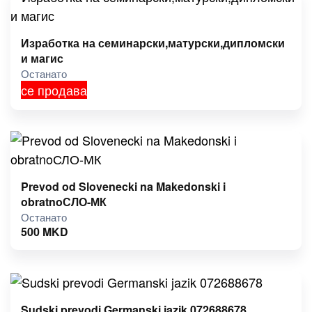
Изработка на семинарски,матурски,дипломски
и магис
Останато
се продава
Prevod od Slovenecki na Makedonski i
obratnoСЛО-МК
Останато
500
MKD
Sudski prevodi Germanski jazik 072688678