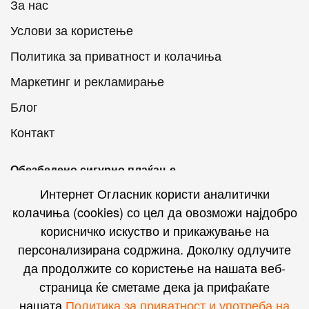
За нас
Услови за користење
Политика за приватност и колачиња
Маркетинг и рекламирање
Блог
Контакт
Обезбедено сигурно плаќање
Интернет Огласник користи аналитички
колачиња (cookies) со цел да овозможи најдобро
корисничко искуство и прикажување на
персонализирана содржина. Доколку одлучите
Интернет Огласник на социјалните мрежи
да продолжите со користење на нашата веб-
страница ќе сметаме дека ја прифаќате
нашата
Политика за приватност и употреба на