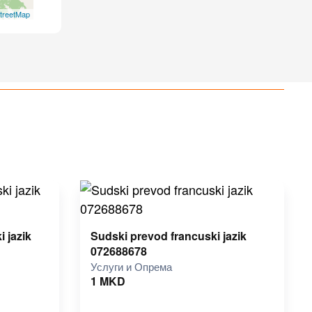
treetMap
 jazik
Sudski prevod francuski jazik
072688678
Услуги и Опрема
1
MKD