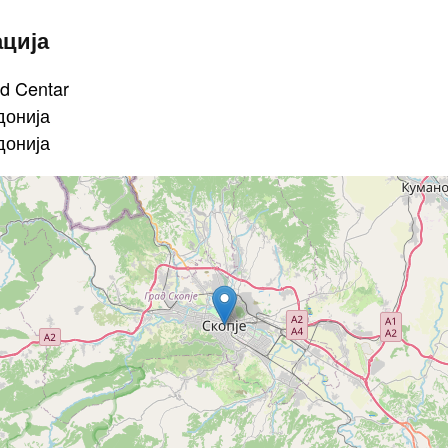
ација
d Centar
донија
донија