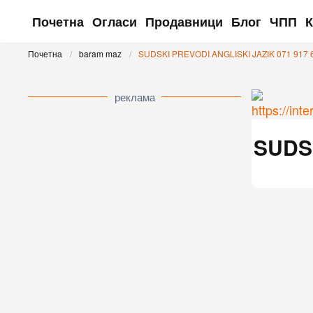
Почетна
Огласи
Продавници
Блог
ЧПП
К
Skip to main content
Почетна
baram maz
SUDSKI PREVODI ANGLISKI JAZIK 071 917 
реклама
SUDSK