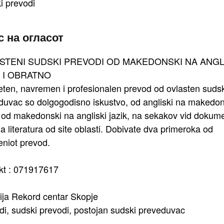
i prevodi
 на огласот
STENI SUDSKI PREVODI OD MAKEDONSKI NA ANGL
K I OBRATNO
teten, navremen i profesionalen prevod od ovlasten suds
duvac so dolgogodisno iskustvo, od angliski na makedon
i od makedonski na angliski jazik, na sekakov vid dokume
a literatura od site oblasti. Dobivate dva primeroka od
eniot prevod.
kt : 071917617
ija Rekord centar Skopje
di, sudski prevodi, postojan sudski preveduvac