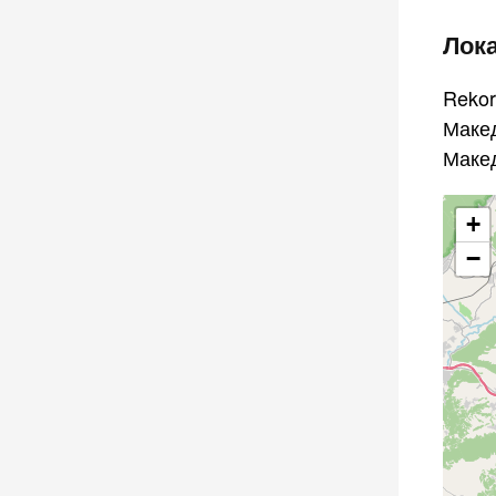
Лок
Rekor
Маке
Маке
+
−