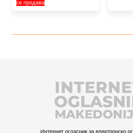
се продава
INTERNE
OGLASNI
MAKEDONI
Интернет огласник за електронско 