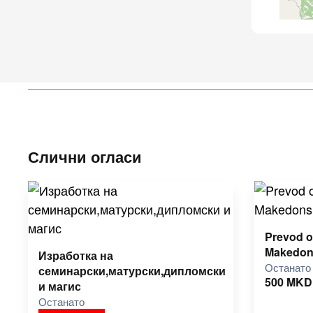
Слични огласи
Prevod o
Makedon
Изработка на
Останато
семинарски,матурски,дипломски
500
MKD
и магис
Останато