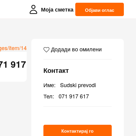
Моја сметка
Објави оглас
Додади во омилени
71 917
Контакт
Име:
Sudski prevodi
Тел:
071 917 617
Контактирај го