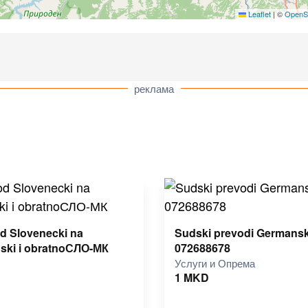
Leaflet
|
©
OpenS
реклама
d Slovenecki na
Sudski prevodi Germanski
ski i obratnoСЛО-МК
072688678
Услуги и Опрема
1
MKD