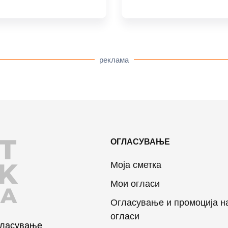
реклама
T
ОГЛАСУВАЊЕ
K
Моја сметка
Мои огласи
JA
Огласување и промоција н
огласи
огласување