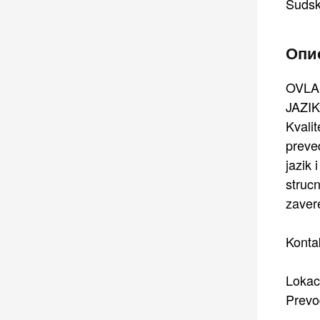
Sudsk
Опис
OVLA
JAZI
Kvali
preve
jazik 
strucn
zaver
Konta
Lokac
Prevo