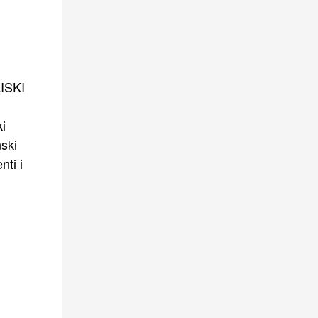
ISKI
ki
ski
nti i