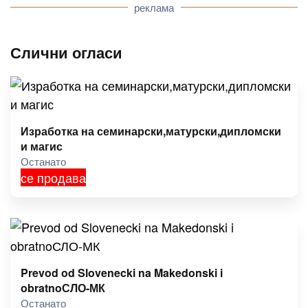
реклама
Слични огласи
Изработка на семинарски,матурски,дипломски
и магис
Останато
се продава
Prevod od Slovenecki na Makedonski i
obratnoСЛО-МК
Останато