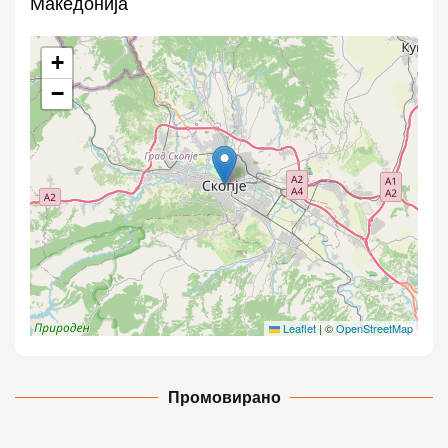
Македонија
+
−
Leaflet
|
©
OpenStreetMap
Промовирано