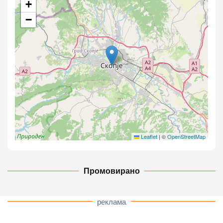
+
−
Leaflet
|
©
OpenStreetMap
Промовирано
реклама