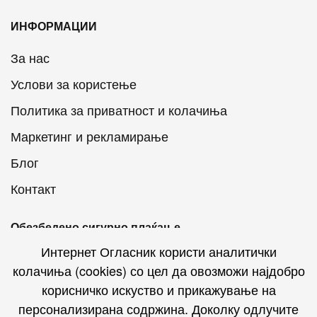
ИНФОРМАЦИИ
За нас
Услови за користење
Политика за приватност и колачиња
Маркетинг и рекламирање
Блог
Контакт
Обезбедено сигурно плаќање
Интернет Огласник користи аналитички
колачиња (cookies) со цел да овозможи најдобро
корисничко искуство и прикажување на
персонализирана содржина. Доколку одлучите
Интернет Огласник на социјалните мрежи