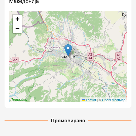
Македонија
+
−
Leaflet
|
©
OpenStreetMap
Промовирано