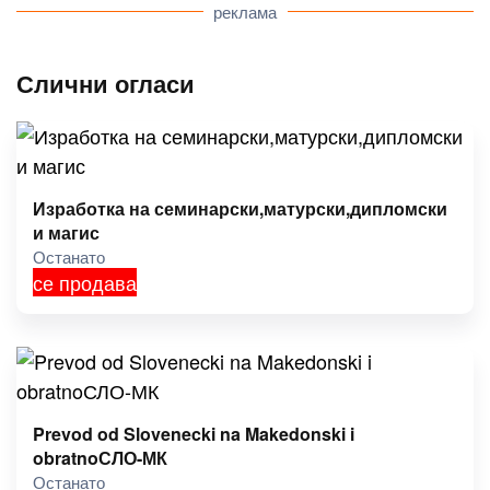
реклама
Слични огласи
Изработка на семинарски,матурски,дипломски
и магис
Останато
се продава
Prevod od Slovenecki na Makedonski i
obratnoСЛО-МК
Останато