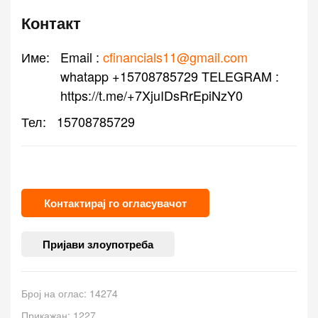
Контакт
Име:
Email :
cfinancials11@gmail.com
whatapp +15708785729 TELEGRAM :
https://t.me/+7XjuIDsRrEpiNzY0
Тел:
15708785729
Контактирај го огласувачот
Пријави злоупотреба
Број на оглас: 14274
Прикажан: 1227