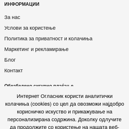
ИНФОРМАЦИИ
За нас
Услови за користење
Политика за приватност и колачиња
Маркетинг и рекламирање
Блог
Контакт
Обезбедено сигурно плаќање
Интернет Огласник користи аналитички
колачиња (cookies) со цел да овозможи најдобро
корисничко искуство и прикажување на
персонализирана содржина. Доколку одлучите
Интернет Огласник на социјалните мрежи
да продолжите со користење на нашата веб-