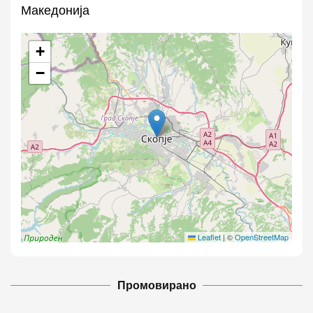
Македонија
+
−
Leaflet
|
©
OpenStreetMap
Промовирано