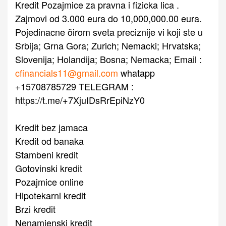
Kredit Pozajmice za pravna i fizicka lica .
Zajmovi od 3.000 eura do 10,000,000.00 eura.
Pojedinacne öirom sveta preciznije vi koji ste u
Srbija; Grna Gora; Zurich; Nemacki; Hrvatska;
Slovenija; Holandija; Bosna; Nemacka; Email :
cfinancials11@gmail.com
whatapp
+15708785729 TELEGRAM :
https://t.me/+7XjuIDsRrEpiNzY0
Kredit bez jamaca
Kredit od banaka
Stambeni kredit
Gotovinski kredit
Pozajmice online
Hipotekarni kredit
Brzi kredit
Nenamjenski kredit