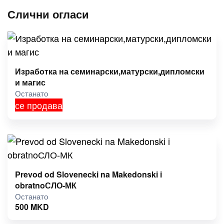
Слични огласи
Изработка на семинарски,матурски,дипломски
и магис
Останато
се продава
Prevod od Slovenecki na Makedonski i
obratnoСЛО-МК
Останато
500
MKD