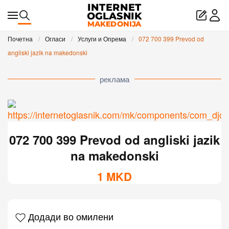
Skip to main content
Почетна
Огласи
Услуги и Опрема
072 700 399 Prevod od
angliski jazik na makedonski
реклама
072 700 399 Prevod od angliski jazik
na makedonski
1
MKD
Додади во омилени