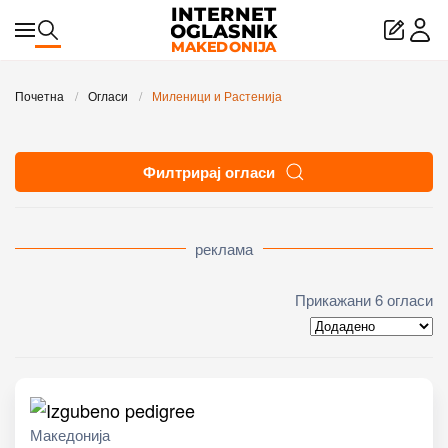
Skip to main content
Почетна
Огласи
Миленици и Растенија
Филтрирај огласи
реклама
Прикажани 6 огласи
Македонија