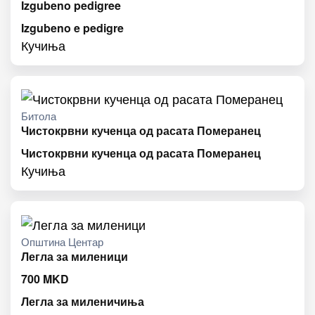
Izgubeno pedigree
Izgubeno e pedigre
Кучиња
Битола
Чистокрвни кученца од расата Померанец
Чистокрвни кученца од расата Померанец
Кучиња
Општина Центар
Легла за миленици
700
MKD
Легла за миленичиња