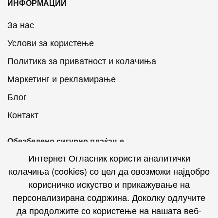
ИНФОРМАЦИИ
За нас
Услови за користење
Политика за приватност и колачиња
Маркетинг и рекламирање
Блог
Контакт
Обезбедено сигурно плаќање
Интернет Огласник користи аналитички
колачиња (cookies) со цел да овозможи најдобро
корисничко искуство и прикажување на
персонализирана содржина. Доколку одлучите
Интернет Огласник на социјалните мрежи
да продолжите со користење на нашата веб-