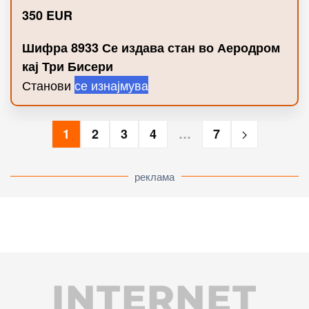
350
EUR
Шифра 8933 Се издава стан во Аеродром
кај Три Бисери
Станови
се изнајмува
1
2
3
4
…
7
реклама
INTERNET