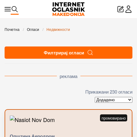
Skip to main content
Почетна
Огласи
Недвижности
Филтрирај огласи
реклама
Прикажани 230 огласи
Општина Аеродром