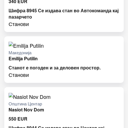
340
EUR
Шифра 8945 Се издава стан во Автокоманда кај
пазарчето
Станови
Македонија
Emilija Putilin
Станот е погоден и за деловен простор.
Станови
Општина Центар
Nasiot Nov Dom
550
EUR
Шифра 8944 Се издава стан во Центар кај