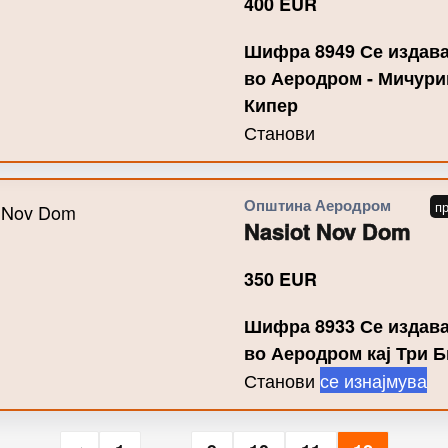
400
EUR
Шифра 8949 Се издава
во Аеродром - Мичурин
Кипер
Станови
Општина Аеродром
Nasiot Nov Dom
350
EUR
Шифра 8933 Се издава
во Аеродром кај Три 
Станови
се изнајмува