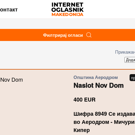
онтакт
Филтрирај огласи
Прикажан
Општина Аеродром
Nasiot Nov Dom
400
EUR
Шифра 8949 Се издава
во Аеродром - Мичурин
Кипер