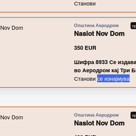
Станови
Општина Аеродром
Nasiot Nov Dom
350
EUR
Шифра 8933 Се издава
во Аеродром кај Три 
Станови
се изнајмува
Општина Аеродром
Nasiot Nov Dom