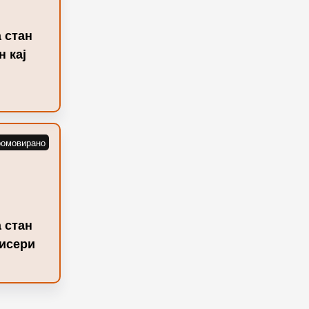
 стан
 кај
 стан
Бисери