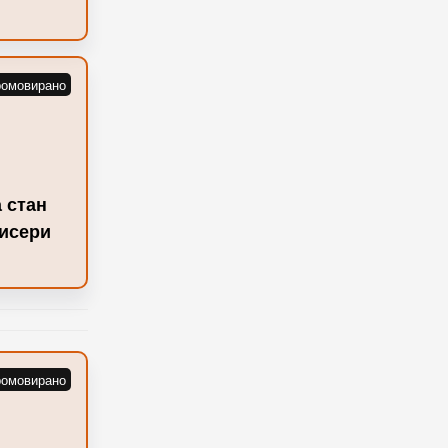
 стан
Бисери