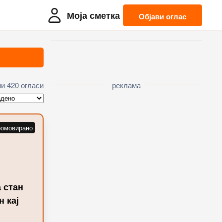
Моја сметка
Објави оглас
и 420 огласи
реклама
 стан
 кај