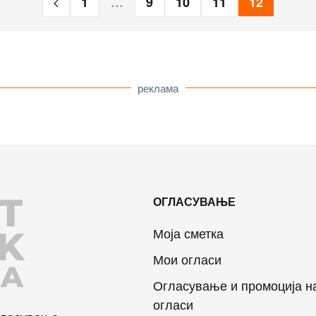
1
…
9
10
11
12
реклама
T
ОГЛАСУВАЊЕ
K
Моја сметка
Мои огласи
JA
Огласување и промоција н
огласи