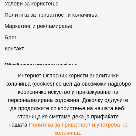
Услови за користење
Политика за приватност и колачиња
Маркетинг и рекламирање
Блог
Контакт
Обезбедено сигурно плаќање
Интернет Огласник користи аналитички
колачиња (cookies) со цел да овозможи најдобро
корисничко искуство и прикажување на
персонализирана содржина. Доколку одлучите
Интернет Огласник на социјалните мрежи
да продолжите со користење на нашата веб-
страница ќе сметаме дека ја прифаќате
нашата
Политика за приватност и употреба на
колачиња.