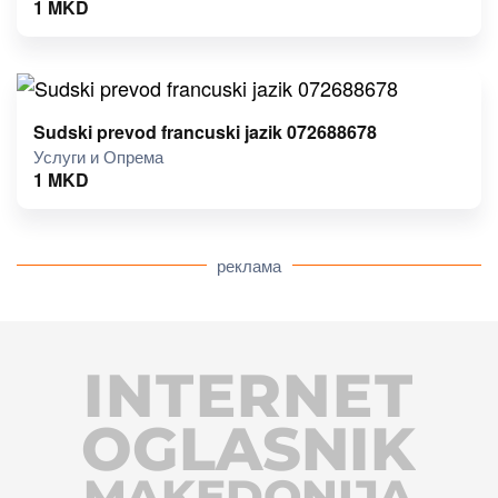
1
MKD
Sudski prevod francuski jazik 072688678
Услуги и Опрема
1
MKD
реклама
INTERNET
OGLASNIK
MAKEDONIJA