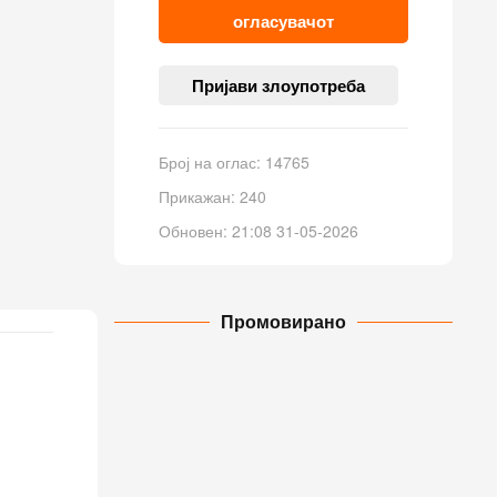
огласувачот
Пријави злоупотреба
Број на оглас: 14765
Прикажан: 240
Обновен: 21:08 31-05-2026
Промовирано