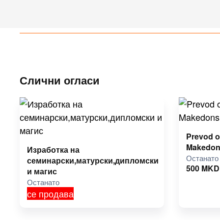
Слични огласи
Prevod o
Makedon
Изработка на
Останато
семинарски,матурски,дипломски
500
MKD
и магис
Останато
се продава