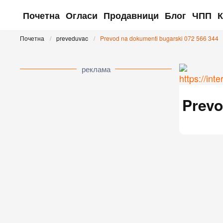
Почетна
Огласи
Продавници
Блог
ЧПП
К
Skip to main content
Почетна
preveduvac
Prevod na dokumenti bugarski 072 566 344
реклама
Prevo