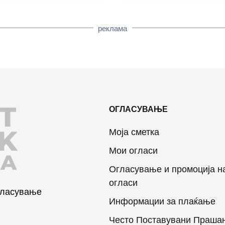
реклама
T
ОГЛАСУВАЊЕ
K
Моја сметка
Мои огласи
JA
Огласување и промоција н
огласи
огласување
Информации за плаќање
Често Поставувани Праша