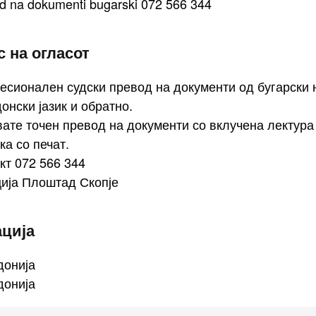
d na dokumenti bugarski 072 566 344
 на огласот
сионален судски превод на документи од бугарски 
онски јазик и обратно.
ате точен превод на документи со вклучена лектура
ка со печат.
кт 072 566 344
ија Плоштад Скопје
ација
донија
донија