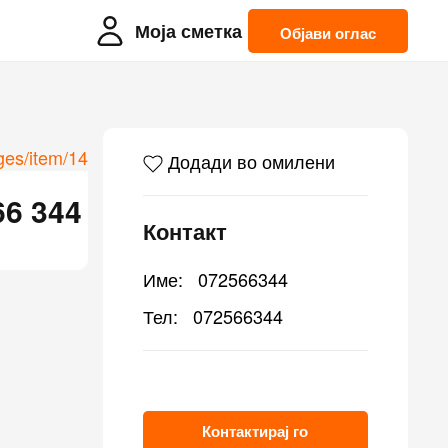
Моја сметка
Објави оглас
Додади во омилени
66 344
Контакт
Име:
072566344
Тел:
072566344
Контактирај го