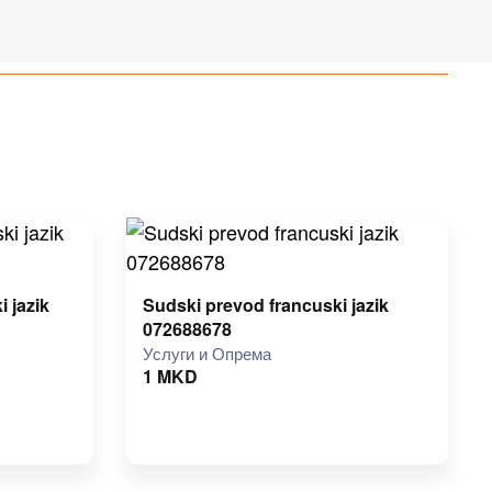
 jazik
Sudski prevod francuski jazik
072688678
Услуги и Опрема
1
MKD