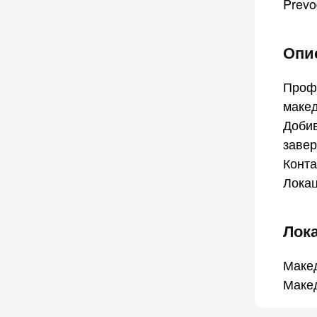
Prevo
Опис
Профе
макед
Добив
завер
Конта
Локац
Лок
Маке
Маке