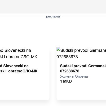
реклама
d Slovenecki na
Sudski prevodi Germanski
ski i obratnoСЛО-МК
072688678
Услуги и Опрема
1
MKD