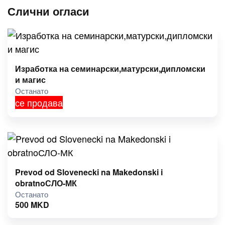
Слични огласи
Изработка на семинарски,матурски,дипломски
и магис
Останато
се продава
Prevod od Slovenecki na Makedonski i
obratnoСЛО-МК
Останато
500
MKD