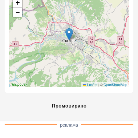
+
−
Leaflet
|
©
OpenStreetMap
Промовирано
реклама