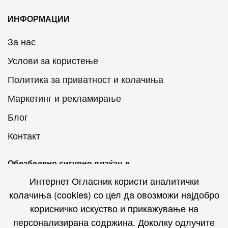
ИНФОРМАЦИИ
За нас
Услови за користење
Политика за приватност и колачиња
Маркетинг и рекламирање
Блог
Контакт
Обезбедено сигурно плаќање
Интернет Огласник користи аналитички
колачиња (cookies) со цел да овозможи најдобро
корисничко искуство и прикажување на
персонализирана содржина. Доколку одлучите
Интернет Огласник на социјалните мрежи