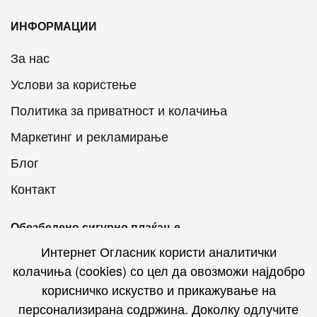
ИНФОРМАЦИИ
За нас
Услови за користење
Политика за приватност и колачиња
Маркетинг и рекламирање
Блог
Контакт
Обезбедено сигурно плаќање
Интернет Огласник користи аналитички
колачиња (cookies) со цел да овозможи најдобро
корисничко искуство и прикажување на
персонализирана содржина. Доколку одлучите
Интернет Огласник на социјалните мрежи