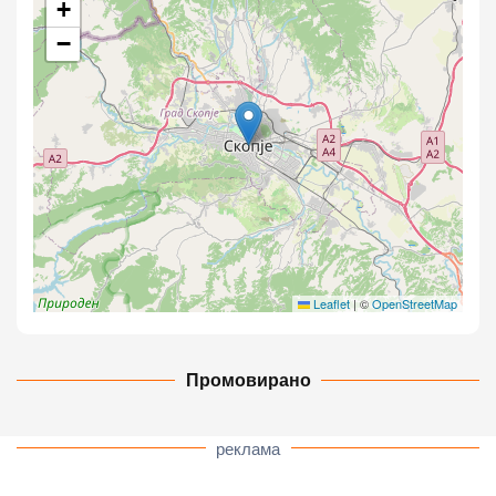
+
−
Leaflet
|
©
OpenStreetMap
Промовирано
реклама