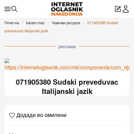
Skip to main content
Почетна
baram maz
Човечки ресурси
071905380 Sudski
preveduvac Italijanski jazik
реклама
071905380 Sudski preveduvac
Italijanski jazik
Додади во омилени