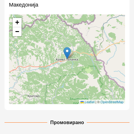
Македонија
+
−
Leaflet
|
©
OpenStreetMap
Промовирано