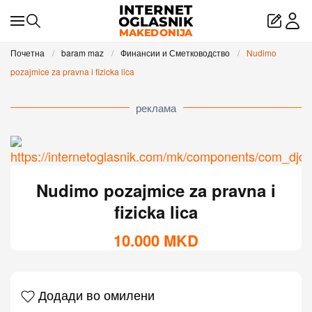
Skip to main content
Почетна
baram maz
Финансии и Сметководство
Nudimo
pozajmice za pravna i fizicka lica
реклама
Nudimo pozajmice za pravna i
fizicka lica
10.000
MKD
Додади во омилени