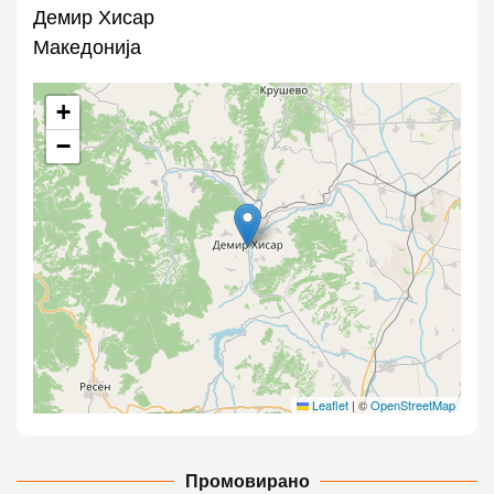
Демир Хисар
Македонија
+
−
Leaflet
|
©
OpenStreetMap
Промовирано